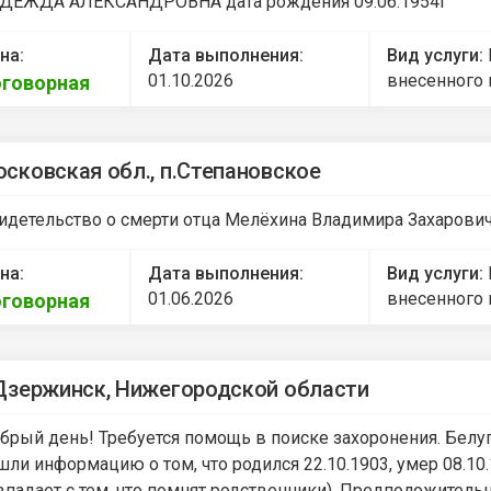
ДЕЖДА АЛЕКСАНДРОВНА дата рождения 09.06.1954г
на:
Дата выполнения:
Вид услуги:
01.10.2026
внесенного 
говорная
сковская обл., п.Степановское
идетельство о смерти отца Мелёхина Владимира Захарови
на:
Дата выполнения:
Вид услуги:
01.06.2026
внесенного 
говорная
Дзержинск, Нижегородской области
брый день! Требуется помощь в поиске захоронения. Белуг
шли информацию о том, что родился 22.10.1903, умер 08.10.
впадает с тем, что помнят родственники). Предположител