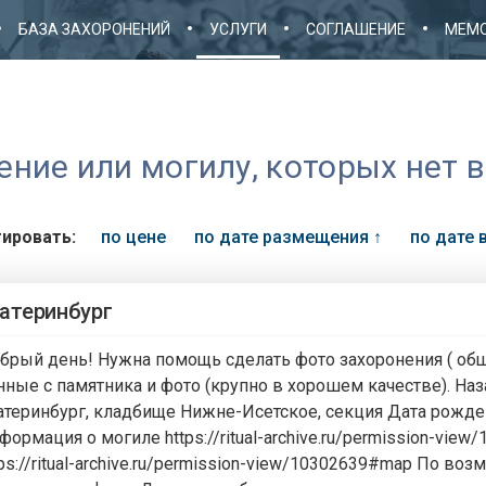
БАЗА ЗАХОРОНЕНИЙ
УСЛУГИ
СОГЛАШЕНИЕ
МЕМО
ие или могилу, которых нет в
ировать:
по цене
по дате размещения
↑
по дате
атеринбург
брый день! Нужна помощь сделать фото захоронения ( общ
нные с памятника и фото (крупно в хорошем качестве). На
атеринбург, кладбище Нижне-Исетское, секция Дата рождени
формация о могиле https://ritual-archive.ru/permission-vie
tps://ritual-archive.ru/permission-view/10302639#map По во