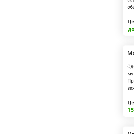
об
Це
до
Мо
Сд
му
Пр
за
Це
1