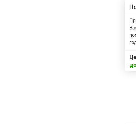
Но
Пр
Ва
по
год
Це
до