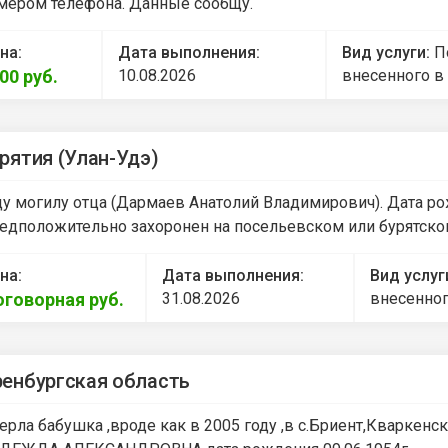
мером телефона. Данные сообщу.
на:
Дата выполнения:
Вид услуги:
П
500
руб.
10.08.2026
внесенного в
рятия (Улан-Удэ)
у могилу отца (Дармаев Анатолий Владимирович). Дата рожд
едположительно захоронен на посельевском или бурятск
на:
Дата выполнения:
Вид услуг
оговорная
руб.
31.08.2026
внесенног
енбургская область
ерла бабушка ,вроде как в 2005 году ,в с.Бриент,Кваркен