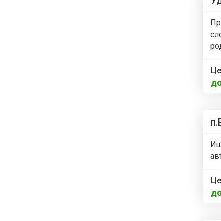
У
Пр
сл
ро
Це
до
п.
Ищ
ав
Це
до