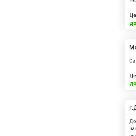
НА
Це
до
Мо
Св
Це
до
г.
До
на
со