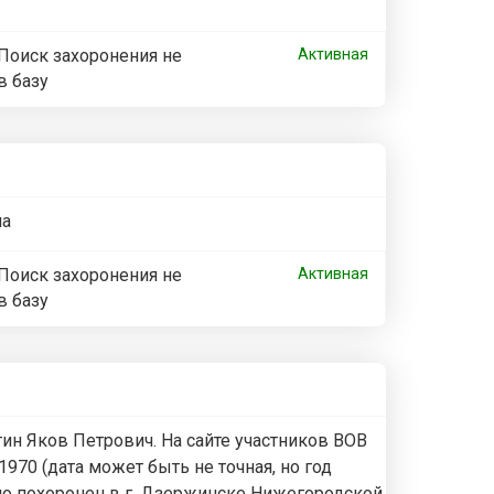
Поиск захоронения не
Активная
в базу
ча
Поиск захоронения не
Активная
в базу
ин Яков Петрович. На сайте участников ВОВ
1970 (дата может быть не точная, но год
ьно похоронен в г. Дзержинске Нижегородской